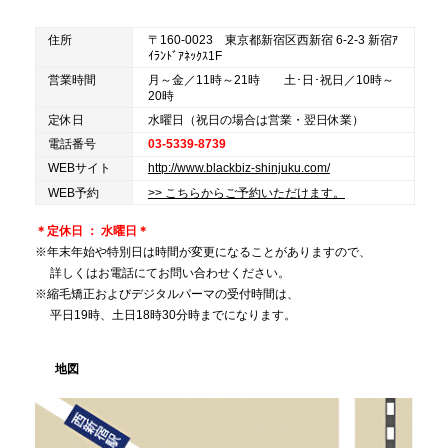
住所
〒160-0023 東京都新宿区西新宿 6-2-3 新宿ｱ
ｲﾗﾝﾄﾞｱﾈｯｸｽ1F
営業時間
月～金／11時～21時 土･日･祝日／10時～
20時
定休日
水曜日（祝日の場合は営業・翌日休業）
電話番号
03-5339-8739
WEBサイト
http://www.blackbiz-shinjuku.com/
WEB予約
>> こちらからご予約いただけます。
＊定休日 ： 水曜日＊
※年末年始や特別日は時間が変更になることがありますので、
詳しくはお電話にてお問い合わせください。
※縮毛矯正およびデジタルパーマの受付時間は、
平日19時、土日18時30分時までになります。
地図