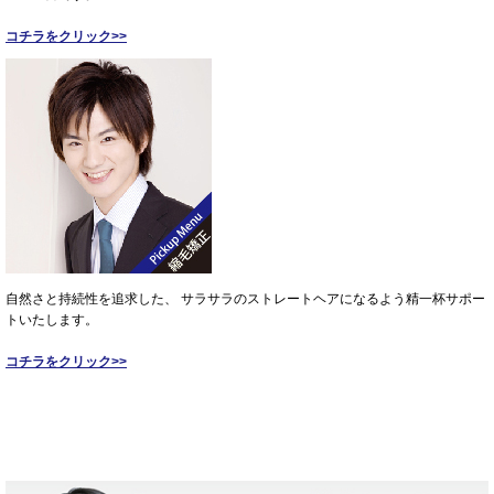
コチラをクリック>>
自然さと持続性を追求した、 サラサラのストレートヘアになるよう精一杯サポー
トいたします。
コチラをクリック>>