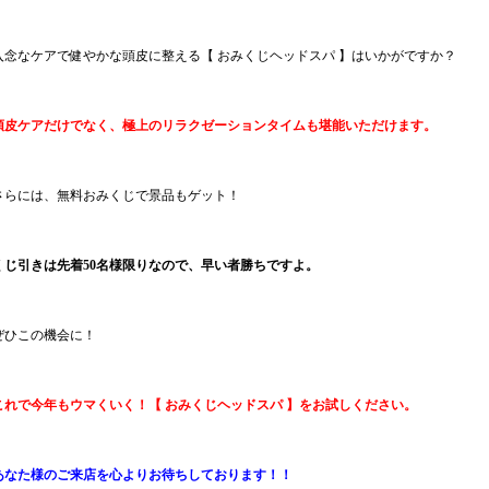
入念なケアで健やかな頭皮に整える【 おみくじヘッドスパ 】はいかがですか？
頭皮ケアだけでなく、極上のリラクゼーションタイムも堪能いただけます。
さらには、無料おみくじで景品もゲット！
くじ引きは先着50名様限りなので、早い者勝ちですよ。
ぜひこの機会に！
これで今年もウマくいく！【 おみくじヘッドスパ 】をお試しください。
あなた様のご来店を心よりお待ちしております！！