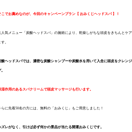
そこでお薦めなのが、今回のキャンペーンプラン【 おみくじヘッドスパ 】！
大人気メニュー「炭酸ヘッドスパ」の施術により、乾燥しがちな頭皮をきちんとケア
ます。
炭酸ヘッドスパでは、濃密な炭酸シャンプーや炭酸水を用いて入念に頭皮をクレンジ
グ。
保湿作用のあるスパクリームで頭皮マッサージも行います。
さらに先着50名の方には、無料の「おみくじ」もご用意しました！
ハズレがなく、引けば必ず何かの景品が当たる開運おみくじです。