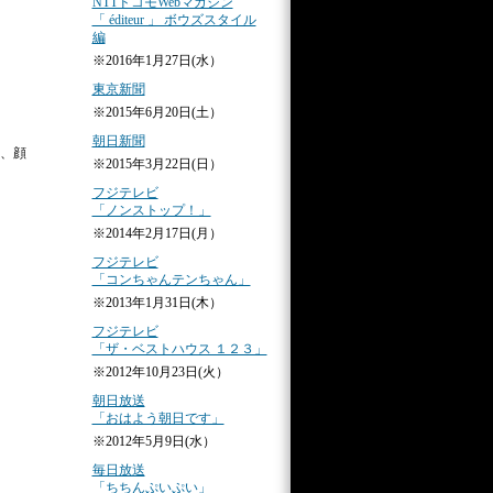
NTTドコモWebマガジン
「 éditeur 」 ボウズスタイル
編
※2016年1月27日(水）
東京新聞
※2015年6月20日(土）
朝日新聞
、顔
※2015年3月22日(日）
フジテレビ
「ノンストップ！」
※2014年2月17日(月）
フジテレビ
「コンちゃんテンちゃん」
※2013年1月31日(木）
フジテレビ
「ザ・ベストハウス １２３」
※2012年10月23日(火）
朝日放送
「おはよう朝日です」
※2012年5月9日(水）
毎日放送
「ちちんぷいぷい」