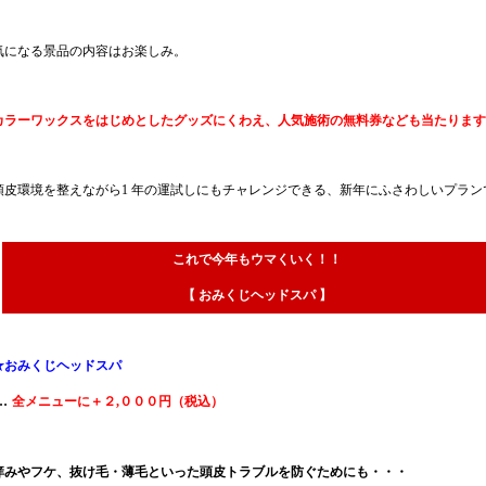
気になる景品の内容はお楽しみ。
カラーワックスをはじめとしたグッズにくわえ、人気施術の無料券なども当たります
頭皮環境を整えながら1 年の運試しにもチャレンジできる、新年にふさわしいプラン
これで今年もウマくいく！！
【 おみくじヘッドスパ 】
★おみくじヘッドスパ
…
全メニューに＋２,０００円（税込）
痒みやフケ、抜け毛・薄毛といった頭皮トラブルを防ぐためにも・・・