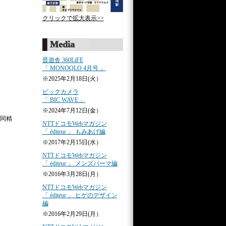
クリックで拡大表示>>
Media
晋遊舎 360LiFE
「 MONOQLO 4月号 」
※2025年2月18日(火）
ビックカメラ
「 BIC WAVE 」
※2024年7月12日(金）
同精
NTTドコモWebマガジン
「 éditeur 」 もみあげ編
※2017年2月15日(水）
NTTドコモWebマガジン
「 éditeur 」 メンズパーマ編
※2016年3月28日(月）
NTTドコモWebマガジン
「 éditeur 」 ヒゲのデザイン
編
※2016年2月29日(月）