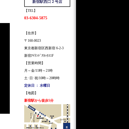
新宿駅西口２号店
【TEL】
03-6304-5875
【住所】
〒160-0023
東京都新宿区西新宿 6-2-3
新宿ｱｲﾗﾝﾄﾞｱﾈｯｸｽ1F
【営業時間】
月～金/11時～21時
土･日･祝/10時～20時時
定休日 ： 水曜日
【地図】
新宿駅から徒歩5分