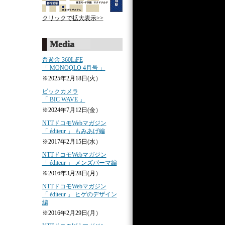
クリックで拡大表示>>
Media
晋遊舎 360LiFE
「 MONOQLO 4月号 」
※2025年2月18日(火）
ビックカメラ
「 BIC WAVE 」
※2024年7月12日(金）
NTTドコモWebマガジン
「 éditeur 」 もみあげ編
※2017年2月15日(水）
NTTドコモWebマガジン
「 éditeur 」 メンズパーマ編
※2016年3月28日(月）
NTTドコモWebマガジン
「 éditeur 」 ヒゲのデザイン
編
※2016年2月29日(月）