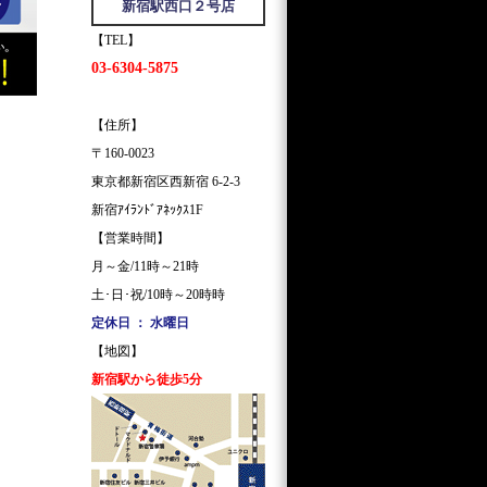
新宿駅西口２号店
【TEL】
03-6304-5875
【住所】
〒160-0023
東京都新宿区西新宿 6-2-3
新宿ｱｲﾗﾝﾄﾞｱﾈｯｸｽ1F
【営業時間】
月～金/11時～21時
土･日･祝/10時～20時時
定休日 ： 水曜日
【地図】
新宿駅から徒歩5分