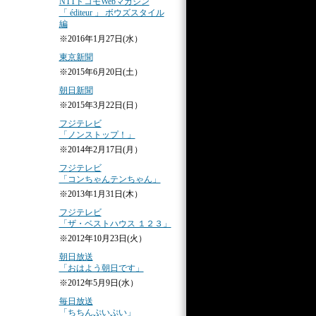
NTTドコモWebマガジン
「 éditeur 」 ボウズスタイル
編
※2016年1月27日(水）
東京新聞
※2015年6月20日(土）
朝日新聞
※2015年3月22日(日）
フジテレビ
「ノンストップ！」
※2014年2月17日(月）
フジテレビ
「コンちゃんテンちゃん」
※2013年1月31日(木）
フジテレビ
「ザ・ベストハウス １２３」
※2012年10月23日(火）
朝日放送
「おはよう朝日です」
※2012年5月9日(水）
毎日放送
「ちちんぷいぷい」